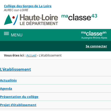
Panneau de gestion des cookies
Collège des Gorges de La Loire
Menu de la rubrique
Contenu
AUREC-sur-LOIRE
MENU
Se connecter
Vous êtes ici :
Accueil
›
L'établissement
L'établissement
Actualités
Agenda
Présentation du collège
Projet d'établissement