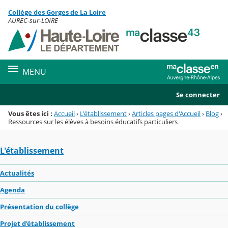
Panneau de gestion des cookies
Collège des Gorges de La Loire
Menu de la rubrique
Contenu
AUREC-sur-LOIRE
MENU
Se connecter
Vous êtes ici :
Accueil
›
L'établissement
›
Articles pages d'Accueil
›
Blog
›
Ressources sur les élèves à besoins éducatifs particuliers
L'établissement
Actualités
Agenda
Présentation du collège
Projet d'établissement