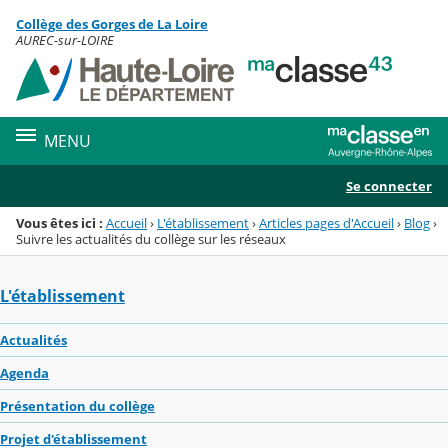
Panneau de gestion des cookies
Collège des Gorges de La Loire
Menu de la rubrique
Contenu
AUREC-sur-LOIRE
MENU
Se connecter
Vous êtes ici :
Accueil
›
L'établissement
›
Articles pages d'Accueil
›
Blog
›
Suivre les actualités du collège sur les réseaux
L'établissement
Actualités
Agenda
Présentation du collège
Projet d'établissement