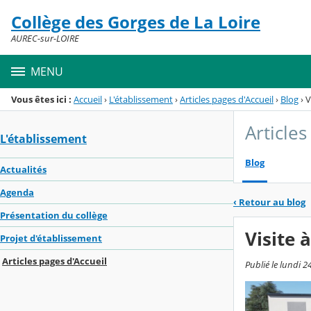
Panneau de gestion des cookies
Collège des Gorges de La Loire
Menu de la rubrique
Contenu
AUREC-sur-LOIRE
MENU
Vous êtes ici :
Accueil
›
L'établissement
›
Articles pages d'Accueil
›
Blog
›
V
Articles
L'établissement
Blog
Actualités
Agenda
‹
Retour au blog
Présentation du collège
Visite à
Projet d'établissement
Articles pages d'Accueil
Publié le lundi 2