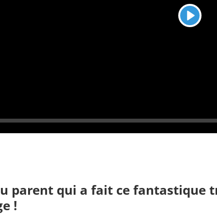
L
e
c
t
u
r
e
L
e
c
t
u
r
e
u parent qui a fait ce fantastique t
e !