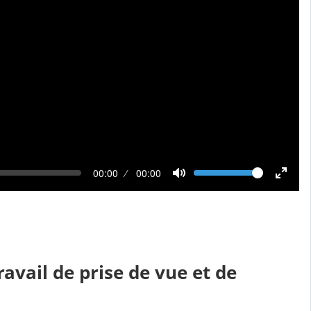
V
T
00:00
D
00:00
o
e
u
l
m
r
u
p
é
m
s
e
e
é
c
o
u
l
ravail de prise de vue et de
é