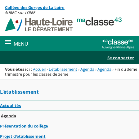
Panneau de gestion des cookies
Collège des Gorges de La Loire
Menu de la rubrique
Contenu
AUREC-sur-LOIRE
MENU
Se connecter
Vous êtes ici :
Accueil
›
L'établissement
›
Agenda
›
Agenda
›
Fin du 3ème
trimestre pour les classes de 3ème
L'établissement
Actualités
Agenda
Présentation du collège
Projet d'établissement